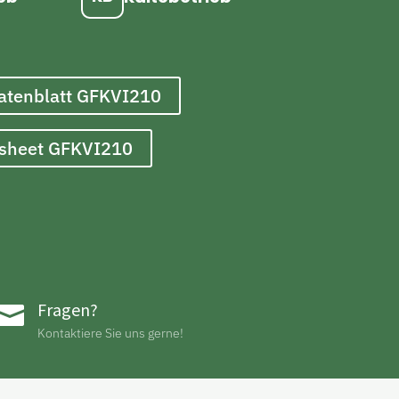
atenblatt GFKVI210
asheet GFKVI210
Fragen?

Kontaktiere Sie uns gerne!