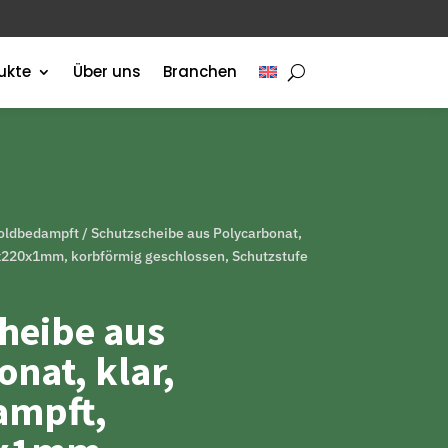
ukte
Über uns
Branchen
goldbedampft
/ Schutzscheibe aus Polycarbonat,
x220x1mm, korbförmig geschlossen, Schutzstufe
heibe aus
nat, klar,
ampft,