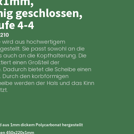
0x1mm,
ig geschlossen,
ufe 4-4
I210
e wird aus hochwertigem
estellt. Sie passt sowohl an die
s auch an die Kopfhalterung. Die
tiert einen Großteil der
 Dadurch bietet die Scheibe einen
z. Durch den korbförmigen
heibe werden der Hals und das Kinn
zt.
d aus 1mm dickem Polycarbonat hergestellt
ngen 450x220x1mm