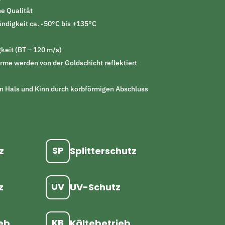
e Qualität
ndigkeit ca. -50°C bis +135°C
keit (BT – 120 m/s)
me werden von der Goldschicht reflektiert
on Hals und Kinn durch korbförmigen Abschluss
SP
z
Splitterschutz
UV
z
UV-Schutz
KB
eb
Kältebetrieb