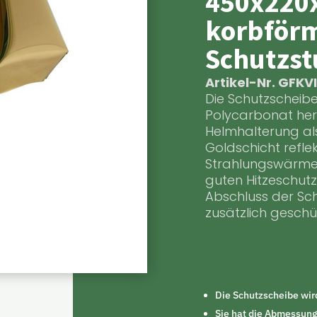
450x22
korbförm
Schutzst
Artikel-Nr. GFKV
Die Schutzscheib
Polycarbonat herg
Helmhalterung al
Goldschicht reflek
Strahlungswärme.
guten Hitzeschut
Abschluss der Sc
zusätzlich geschüt
Die Schutzscheibe wir
Sie hat die Abmessu