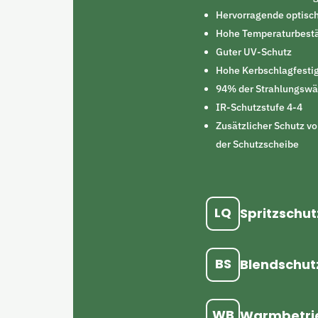
Hervorragende optisch
Hohe Temperaturbestä
Guter UV-Schutz
Hohe Kerbschlagfestig
94% der Strahlungswär
IR-Schutzstufe 4-4
Zusätzlicher Schutz v
der Schutzscheibe
LQ
Spritzschut
BS
Blendschut
WB
Warmbetri