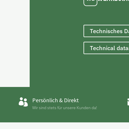
Technisches D
Technical dat
Persönlich & Direkt

Wir sind stets für unsere Kunden da!