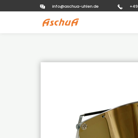
info@aschua-uhlen.de
+49